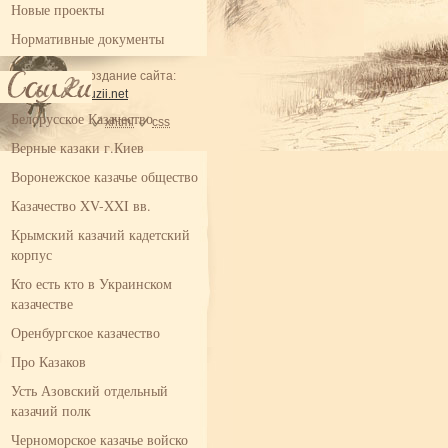
Новые проекты
Нормативные документы
Создание сайта:
illuzii.net
Белорусское Казачество
xhtml
css
Верные казаки г.Киев
Воронежское казачье общество
Казачество XV-XXI вв.
Крымский казачий кадетский
корпус
Кто есть кто в Украинском
казачестве
Оренбургское казачество
Про Казаков
Усть Азовский отдельный
казачий полк
Черноморское казачье войско