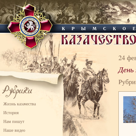
24 фе
День
Рубри
Жизнь казачества
История
Нам пишут
Наше видео