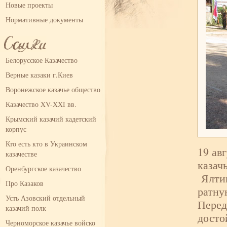
Новые проекты
Нормативные документы
Белорусское Казачество
Верные казаки г.Киев
Воронежское казачье общество
Казачество XV-XXI вв.
Крымский казачий кадетский
корпус
Кто есть кто в Украинском
19 ав
казачестве
казач
Оренбургское казачество
Ялтин
Про Казаков
ратну
Усть Азовский отдельный
Перед
казачий полк
досто
Черноморское казачье войско