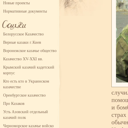
Новые проекты
Нормативные документы
Белорусское Казачество
Верные казаки г.Киев
Воронежское казачье общество
Казачество XV-XXI вв.
Крымский казачий кадетский
корпус
Кто есть кто в Украинском
казачестве
случи
Оренбургское казачество
помощ
Про Казаков
и бом
Усть Азовский отдельный
страх
казачий полк
обычн
Черноморское казачье войско