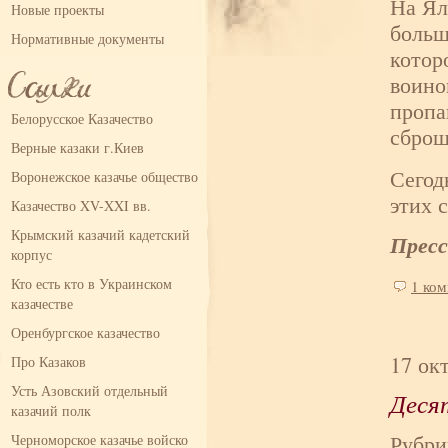
На Ял
Новые проекты
больш
Нормативные документы
котор
воино
пропа
Белорусское Казачество
сброш
Верные казаки г.Киев
Сегод
Воронежское казачье общество
этих 
Казачество XV-XXI вв.
Крымский казачий кадетский
Прес
корпус
Кто есть кто в Украинском
1 ко
казачестве
Оренбургское казачество
17 ок
Про Казаков
Усть Азовский отдельный
Деся
казачий полк
Рубри
Черноморское казачье войско