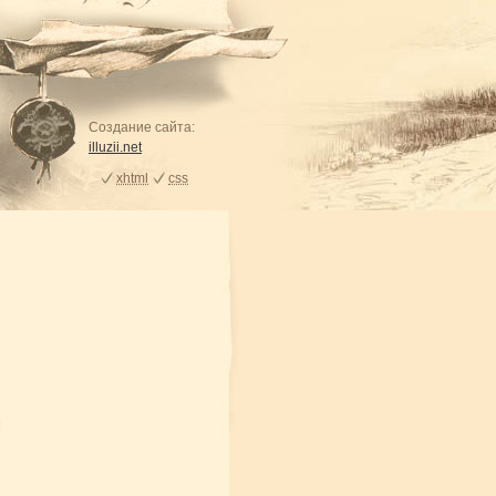
Создание сайта:
illuzii.net
xhtml
css