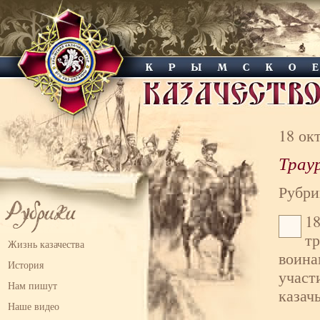
18 ок
Трау
Рубри
18
т
Жизнь казачества
воина
История
участ
Нам пишут
казач
Наше видео