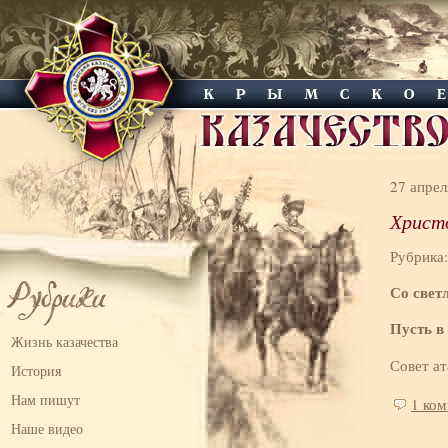
27 апрел
Христо
Рубрика
Со свет
Пусть в
Жизнь казачества
Совет а
История
Нам пишут
1 ко
Наше видео