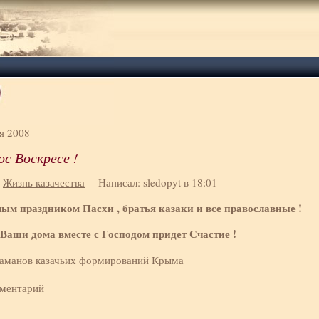
я 2008
с Воскресе !
:
Жизнь казачества
Написал: sledopyt в 18:01
лым праздником Пасхи , братья казаки и все православные !
 Ваши дома вместе с Господом придет Счастие !
таманов казачьих формирований Крыма
мментарий