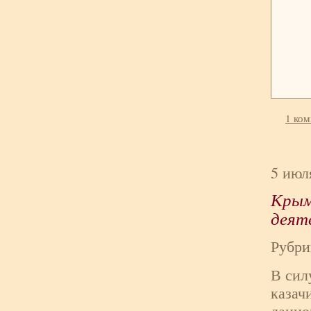
1 ко
5 июл
Крым
деят
Рубри
В сил
казач
данно