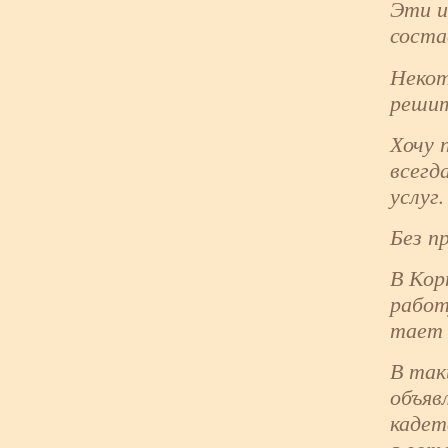
Эти и
соста
Некот
решит
Хочу 
всегд
услуг.
Без п
В Кор
работ
тает 
В так
объяв
кадет