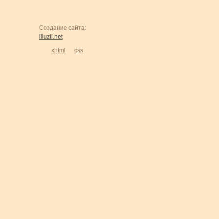
Создание сайта:
illuzii.net
xhtml
css