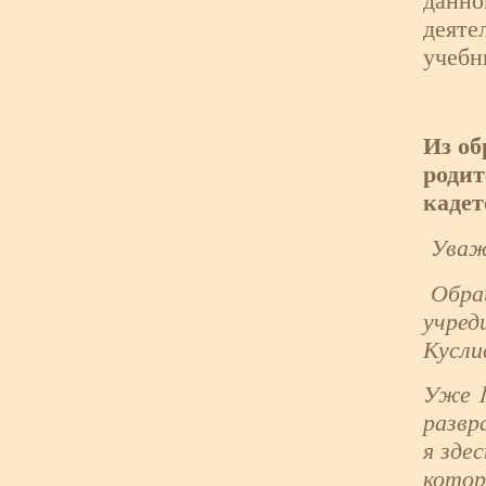
деяте
учебн
Из об
роди
кадет
Уваж
Обра
учред
Кусли
Уже 1
развр
я зде
котор