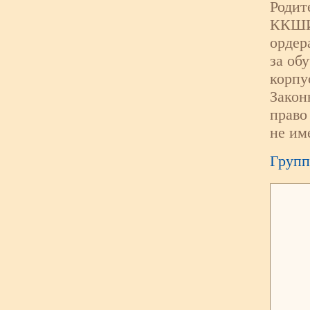
Родит
ККШИ 
ордер
за об
корпу
Закон
право
не им
Групп