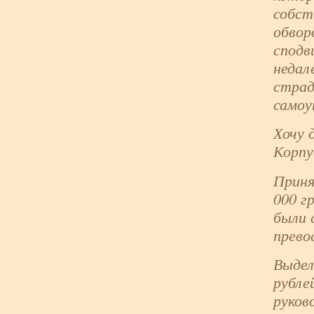
собст
обвор
сподв
недал
стра
самоу
Хочу 
Корпу
Приня
000 г
были 
прево
Выдел
рубле
руков