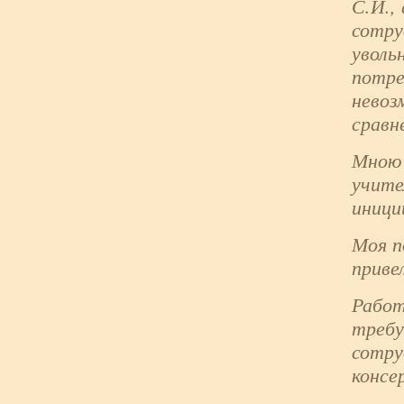
С.И.,
сотру
уволь
потре
невоз
сравн
Мною 
учите
иници
Моя п
приве
Работ
требу
сотру
консе