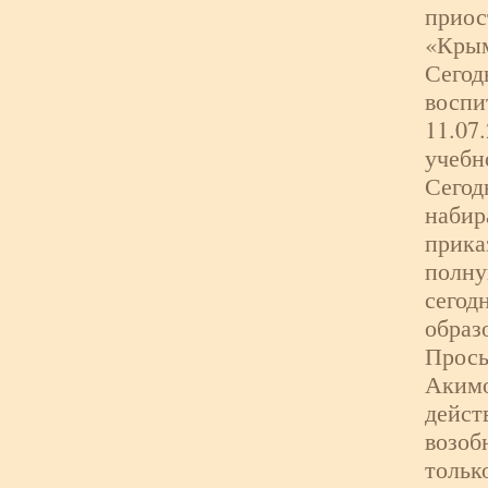
приос
«Крым
Сегод
воспи
11.07
учебн
Сегод
набир
прика
полну
сегод
образ
Прось
Акимо
дейст
возоб
тольк