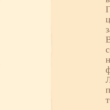
Г
ц
з
В
с
н
ф
Л
п