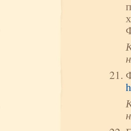
п
х
Ф
h