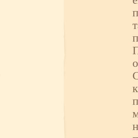
п
п
о
к
п
н