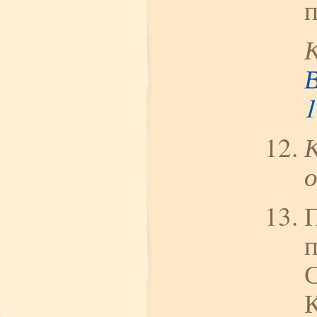
п
В
1
П
С