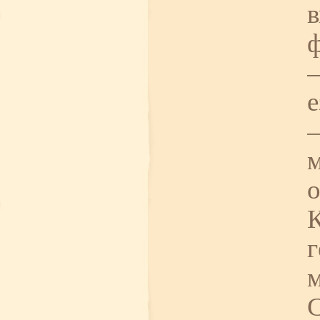
в
ф
—
о
К
г