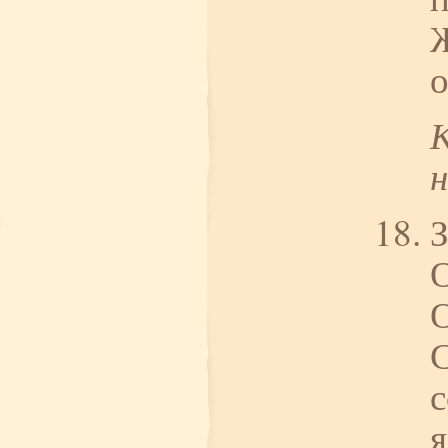
Ж
о
З
О
с