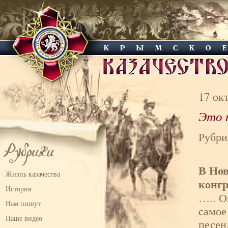
17 ок
Это 
Рубри
В Нов
Жизнь казачества
конгр
История
….. О
Нам пишут
самое
Наше видео
песен