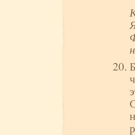
Я
Ф
ч
С
н
р