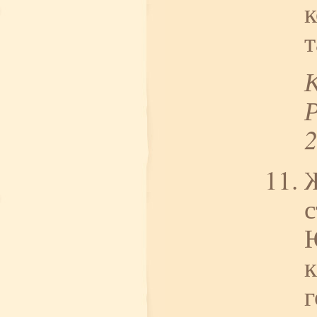
к
т
Ж
с
к
г