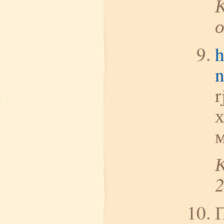
h
r
х
м
П