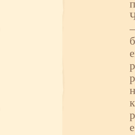
п
Ч
—
б
е
р
р
н
к
р
е