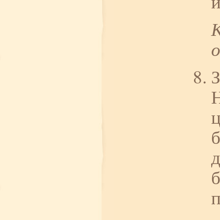
З
Н
ц
б
д
б
п