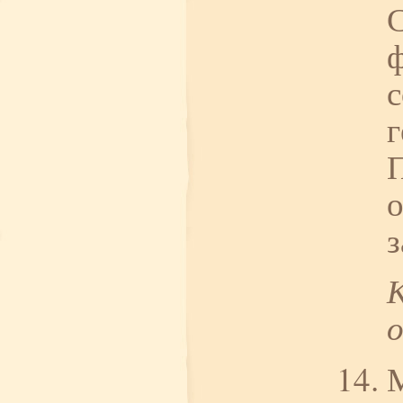
С
г
о
М