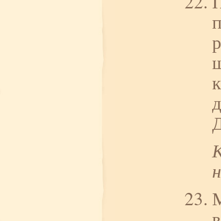
П
п
р
ш
к
д
Д