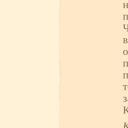
н
п
Ч
в
о
п
п
т
з