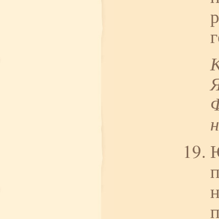
р
г
Я
Ф
п
н
п