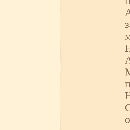
А
з
Н
М
п
Н
С
о