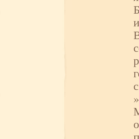
Б
и
с
р
г
с
»
М
о
п