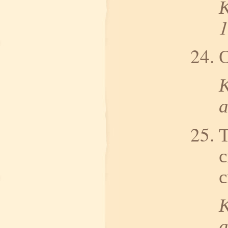
К
О
Т
с