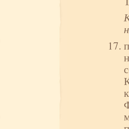
п
н
с
К
к
м
п