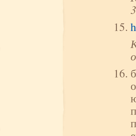
h
б
о
ю
п
п
е