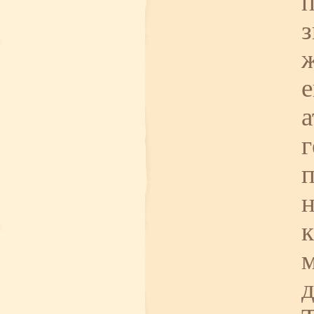
з
ж
е
а
г
н
к
д