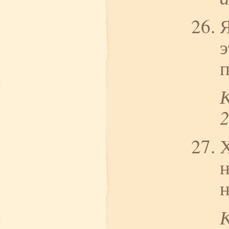
Я
э
п
Х
н
н