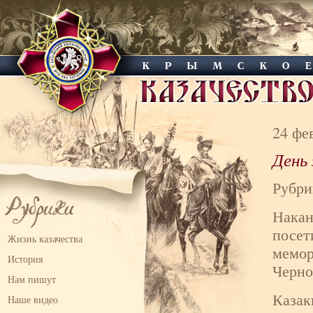
24 фе
День
Рубри
Накан
посет
Жизнь казачества
мемор
История
Черно
Нам пишут
Казак
Наше видео