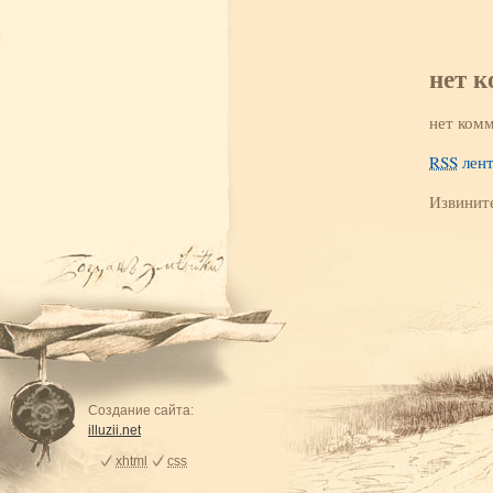
нет 
нет комм
RSS
лент
Извинит
Создание сайта:
illuzii.net
xhtml
css