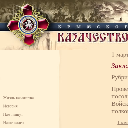
1 мар
Закл
Рубри
Прове
посол
Жизнь казачества
Войск
История
полко
Нам пишут
1 ко
Наше видео