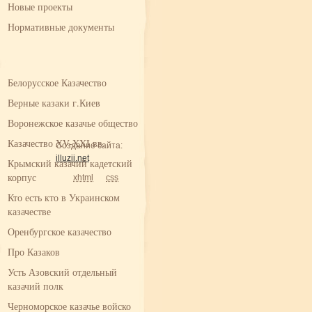
Новые проекты
Нормативные документы
Белорусское Казачество
Верные казаки г.Киев
Воронежское казачье общество
Казачество XV-XXI вв.
Создание сайта:
illuzii.net
Крымский казачий кадетский
корпус
xhtml
css
Кто есть кто в Украинском
казачестве
Оренбургское казачество
Про Казаков
Усть Азовский отдельный
казачий полк
Черноморское казачье войско