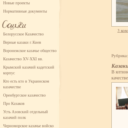
Новые проекты
Нормативные документы
3 ко
Белорусское Казачество
Верные казаки г.Киев
Воронежское казачье общество
Рубрика
Казачество XV-XXI вв.
Казаки
Крымский казачий кадетский
В ялтин
корпус
качеств
Кто есть кто в Украинском
казачестве
Оренбургское казачество
Про Казаков
Усть Азовский отдельный
казачий полк
Черноморское казачье войско