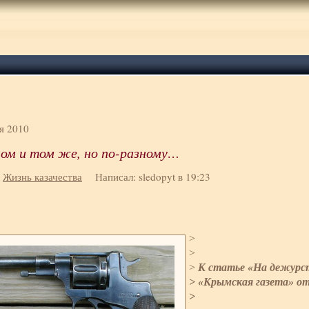
я 2010
ом и том же, но по-разному…
:
Жизнь казачества
Написал: sledopyt в 19:23
>
>
>
К статье «На дежурст
> «Крымская газета» от 
>