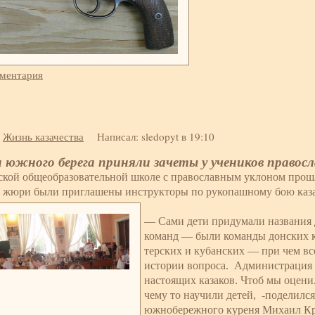
мментария
:
Жизнь казачества
Написал: sledopyt в 19:10
 южного берега приняли зачеты у учеников правос
ской общеобразовательной школе с православным уклоном прош
е жюри были приглашены инструкторы по рукопашному бою каза
— Сами дети придумали названия 
команд — были команды донских к
терских и кубанских — при чем вс
истории вопроса. Администрация
настоящих казаков. Чтоб мы оцени
чему то научили детей, -поделилс
южнобережного куреня Михаил Кр