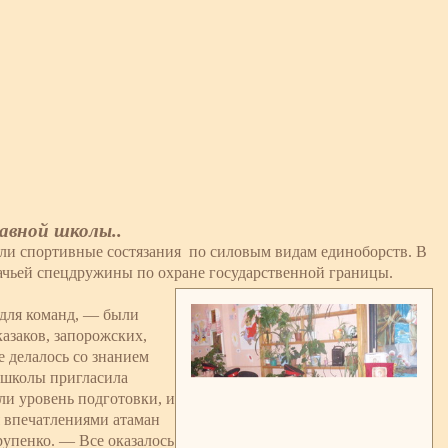
лавной школы..
ли спортивные состязания по силовым видам единоборств. В
чьей спецдружины по охране государственной границы.
для команд, — были
азаков, запорожских,
е делалось со знанием
 школы пригласила
ли уровень подготовки, и
я впечатлениями атаман
упенко. — Все оказалось