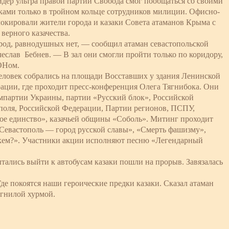
идер ультра правой партии Свобода смог пообщаться со своими
ми только в тройном кольце сотрудников милиции. Офисно-
локировали жители города и казаки Совета атаманов Крыма с
верного казачества.
ород, равнодушных нет, — сообщил атаман севастопольской
еслав Бебнев. — В зал они смогли пройти только по коридору,
ОНом.
человек собрались на площади Восставших у здания Ленинской
ации, где проходит пресс-конференция Олега Тягнибока. Они
мпартии Украины, партии «Русский блок», Российской
оля, Российской Федерации, Партии регионов, ПСПУ,
ое единство», казачьей общины «Соболь». Митинг проходит
«Севастополь — город русской славы», «Смерть фашизму»,
кем?». Участники акции исполняют песню «Легендарный
ытались выйти к автобусам казаки пошли на прорыв. Завязалась
де покоятся наши героические предки казаки. Сказал атаман
 гнилой хурмой.