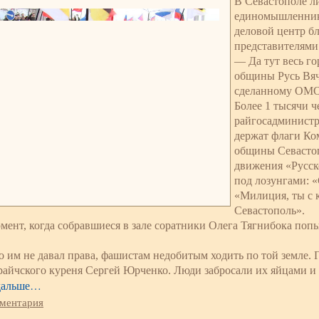
В Севастополе л
единомышленника
деловой центр б
представителями 
— Да тут весь г
общины Русь Вяч
сделанному ОМ
Более 1 тысячи 
райгосадминистр
держат флаги Ко
общины Севастоп
движения «Русск
под лозунгами: 
«Милиция, ты с 
Севастополь».
омент, когда собравшиеся в зале соратники Олега Тягнибока поп
 им не давал права, фашистам недобитым ходить по той земле. Г
райчского куреня Сергей Юрченко. Люди забросали их яйцами и
дальше…
мментария