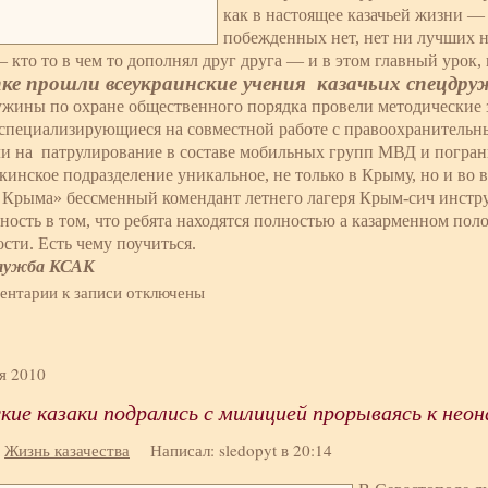
как в настоящее казачьей жизни —
побежденных нет, нет ни лучших н
— кто то в чем то дополнял друг друга — и в этом главный урок,
ке прошли всеукраинские учения казачьих спецдру
жины по охране общественного порядка провели методические з
 специализирующиеся на совместной работе с правоохранительн
и на патрулирование в составе мобильных групп МВД и погран
инское подразделение уникальное, не только в Крыму, но и во 
 Крыма» бессменный комендант летнего лагеря Крым-сич инст
ность в том, что ребята находятся полностью а казарменном п
сти. Есть чему поучиться.
служба КСАК
ентарии
к записи
отключены
я 2010
ие казаки подрались с милицией прорываясь к неон
:
Жизнь казачества
Написал: sledopyt в 20:14