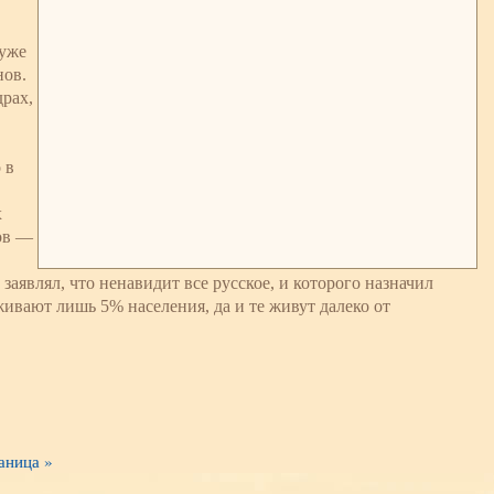
 уже
нов.
рах,
 в
х
ов —
являл, что ненавидит все русское, и которого назначил
вают лишь 5% населения, да и те живут далеко от
аница »