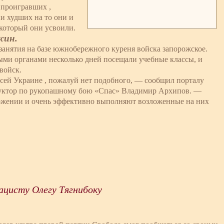
 проигравших ,
и худших на то они и
 который они усвоили.
жин.
анятия на базе южнобережного куреня войска запорожское.
ыми органами несколько дней посещали учебные классы, и
войск.
всей Украине , пожалуй нет подобного, — сообщил порталу
руктор по рукопашному бою «Спас» Владимир Архипов. —
оложении и очень эффективно выполняют возложенные на них
ацисту Олегу Тягнибоку