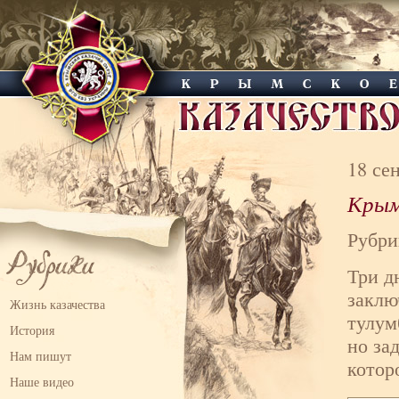
18 се
Крым
Рубри
Три д
заклю
Жизнь казачества
тулум
История
но за
Нам пишут
котор
Наше видео