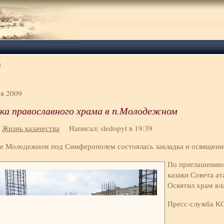
ря 2009
ка православного храма в п.Молодежном
:
Жизнь казачества
Написал: sledopyt в 19:39
ке Молодежном под Симферополем состоялась закладка и освящение
По приглашению 
казаки Совета а
Освятил храм вл
Пресс-служба К