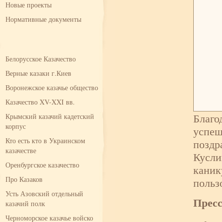
Новые проекты
Нормативные документы
Белорусское Казачество
Верные казаки г.Киев
Воронежское казачье общество
Казачество XV-XXI вв.
Благо
Крымский казачий кадетский
корпус
успеш
Кто есть кто в Украинском
поздр
казачестве
Кусли
Оренбургское казачество
каник
Про Казаков
польз
Усть Азовский отдельный
Прес
казачий полк
Черноморское казачье войско